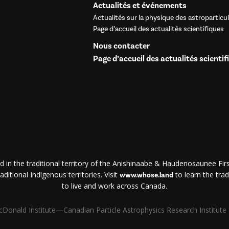
Actualités et événements
Actualités sur la physique des astroparticu
Page d’accueil des actualités scientifiques
Nous contacter
Page d’accueil des actualités scientif
d in the traditional territory of the Anishinaabe & Haudenosaunee First
ditional Indigenous territories. Visit
to learn the trad
www.whose.land
to live and work across Canada.
Donald Institute—Canadian Particle Astrophysics Research Institute | 