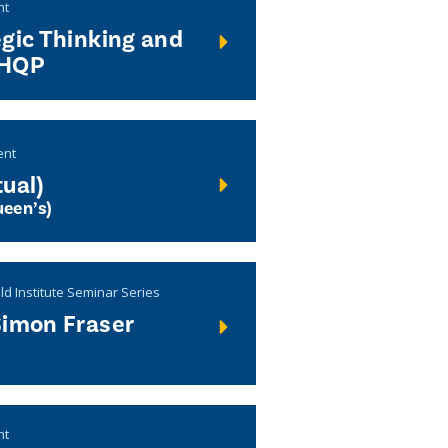
nt
gic Thinking and
 HQP
ent
ual)
een’s)
d Institute Seminar Series
Simon Fraser
nt