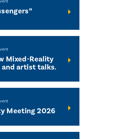
event
ssengers”
event
ew Mixed-Reality
and artist talks.
event
y Meeting 2026