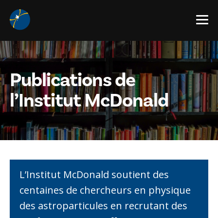
À propos
Publications de
Notre réseau
Qu’est-ce que l’Institut McDonald?
l’Institut McDonald
Vision, mission et objectifs
Sciences et éducation
Art McDonald
Emplois, stages et bourses
Gouvernance
Actualités et événements
Page d’accueil des actualités
L
’
Institut McDonald soutient des
scientifiques
centaines de chercheurs en physique
d
es astroparticules en recrutant des