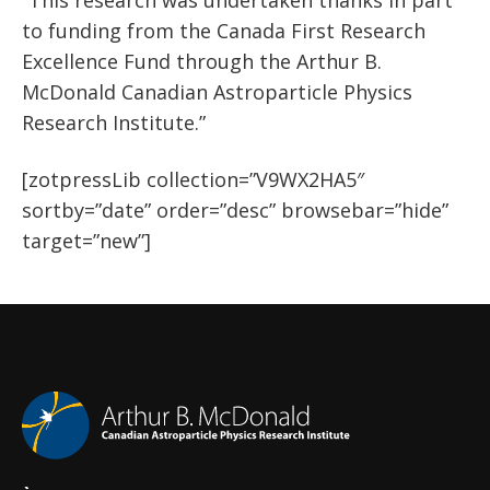
“This research was undertaken thanks in part
to funding from the Canada First Research
Excellence Fund through the Arthur B.
McDonald Canadian Astroparticle Physics
Research Institute.”
[zotpressLib collection=”V9WX2HA5″
sortby=”date” order=”desc” browsebar=”hide”
target=”new”]